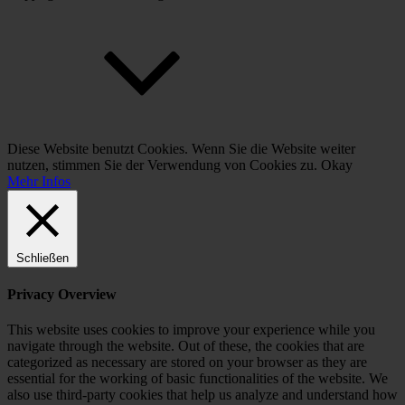
Scroll
Up
Diese Website benutzt Cookies. Wenn Sie die Website weiter
nutzen, stimmen Sie der Verwendung von Cookies zu.
Okay
Mehr Infos
Schließen
Privacy Overview
This website uses cookies to improve your experience while you
navigate through the website. Out of these, the cookies that are
categorized as necessary are stored on your browser as they are
essential for the working of basic functionalities of the website. We
also use third-party cookies that help us analyze and understand how