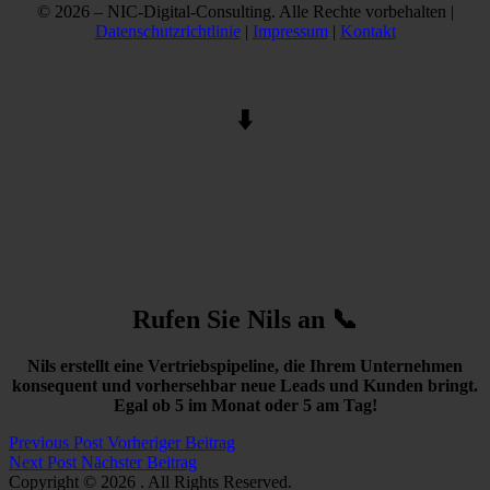
© 2026 – NIC-Digital-Consulting. Alle Rechte vorbehalten |
Datenschutzrichtlinie
|
Impressum
|
Kontakt
⬇️
Rufen Sie Nils an 📞
Nils erstellt eine Vertriebspipeline, die Ihrem Unternehmen
konsequent und vorhersehbar neue Leads und Kunden bringt.
Egal ob 5 im Monat oder 5 am Tag!
Beitragsnavigation
Previous
Previous Post
Vorheriger Beitrag
Post
Next
Next Post
Nächster Beitrag
Post
Copyright © 2026
. All Rights Reserved.