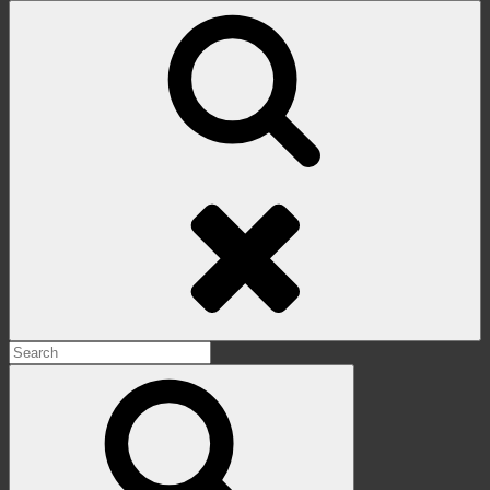
Search
Search
for:
Search